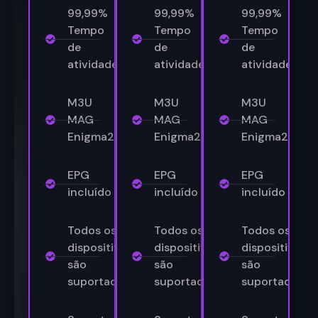
99,99%
99,99%
99,99%
Tempo
Tempo
Tempo
de
de
de
atividade
atividade
atividade
M3U
M3U
M3U
MAG
MAG
MAG
Enigma2
Enigma2
Enigma2
EPG
EPG
EPG
incluído
incluído
incluído
Todos os
Todos os
Todos os
dispositivos
dispositivos
dispositivos
são
são
são
suportados
suportados
suportados