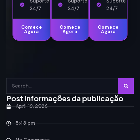
Suporte
Suporte
Suporte
24/7
24/7
24/7
Comece
Comece
Comece
Agora
Agora
Agora
Post Informações da publicação
April 19, 2026
5:43 pm
No Comments