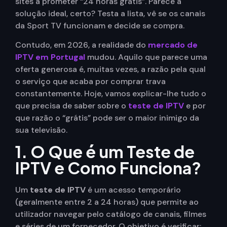
sites a prometer “24 horas grátis”. Parece a
solução ideal, certo? Testa a lista, vê se os canais
da Sport TV funcionam e decide se compra.
Contudo, em 2026, a realidade do
mercado de
IPTV em Portugal
mudou. Aquilo que parece uma
oferta generosa é, muitas vezes, a razão pela qual
o serviço que acaba por comprar trava
constantemente. Hoje, vamos explicar-lhe tudo o
que precisa de saber sobre o
teste de IPTV
e por
que razão o “grátis” pode ser o maior inimigo da
sua televisão.
1. O Que é um Teste de
IPTV e Como Funciona?
Um
teste de IPTV
é um acesso temporário
(geralmente entre 2 a 24 horas) que permite ao
utilizador navegar pelo catálogo de canais, filmes
e séries de um fornecedor.
O objetivo é verificar: