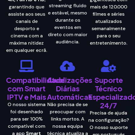
streaming fluido
garantindo que
mais de 120.000
e estável, mesmo
assiste aos seus
filmes e séries
durante os
canais de
atualizados
eventos em
desporto e
semanalmente
direto com maior
cinema com a
para o seu
audiência.
máxima nitidez
entretenimento.
em qualquer ecrã.
Compatibilidade
Atualizações
Suporte
com Smart
Diárias
Técnico
IPTV e Mais
Automáticas
Especializad
24/7
O nosso sistema
Não precisa de se
foi desenhado
preocupar com
Precisa de ajuda
para ser 100%
links mortos. A
na configuração?
compatível com
nossa equipa
O nosso suporte
a app
Smart
técnica atualiza a
em português