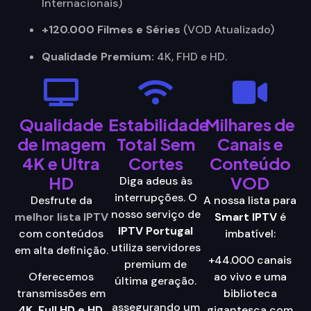
Internacionais)
+120.000 Filmes e Séries
(VOD Atualizado)
Qualidade Premium:
4K, FHD e HD.
Qualidade
Estabilidade
Milhares de
de Imagem
Total Sem
Canais e
4K e Ultra
Cortes
Conteúdo
HD
VOD
Diga adeus às
interrupções. O
Desfrute da
A nossa lista para
nosso serviço de
melhor lista IPTV
Smart IPTV
é
IPTV Portugal
com conteúdos
imbatível:
utiliza servidores
em alta definição.
+44.000 canais
premium de
Oferecemos
ao vivo e uma
última geração.
transmissões em
biblioteca
assegurando um
4K, Full HD e HD
,
gigantesca com