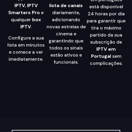
IPTV
,
IPTV
lista de canais
está disponível
Smarters Pro
e
diariamente,
24 horas por dia
qualquer
box
adicionando
para garantir que
IPTV
.
novas estreias de
tira o máximo
cinema e
partido da sua
Configure a sua
garantindo que
subscrição de
lista em minutos
todos os sinais
IPTV em
e comece a ver
estão ativos e
Portugal
sem
imediatamente.
funcionais.
complicações.