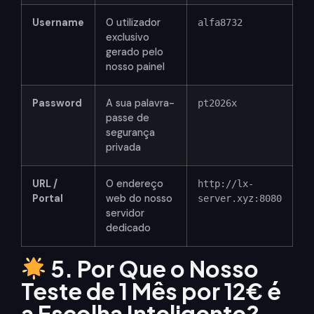
Username
O utilizador
alfa8732
exclusivo
gerado pelo
nosso painel
Password
A sua palavra-
pt2026x
passe de
segurança
privada
URL /
O endereço
http://lx-
Portal
web do nosso
server.xyz:8080
servidor
dedicado
5. Por Que o Nosso
Teste de 1 Mês por 12€ é
a Escolha Inteligente?